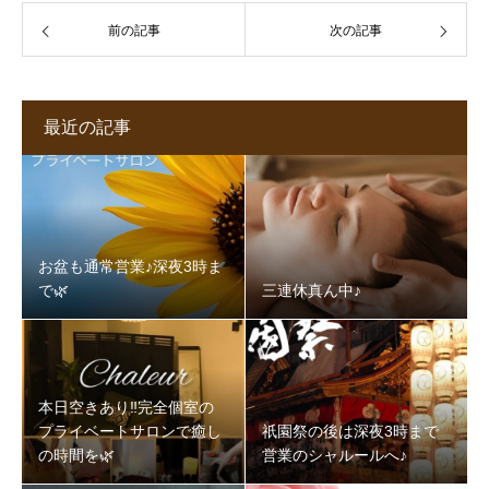
前の記事
次の記事
最近の記事
お盆も通常営業♪深夜3時ま
で🌿‬
三連休真ん中♪
本日空きあり‼️完全個室の
プライベートサロンで癒し
祇園祭の後は深夜3時まで
の時間を🌿‬
営業のシャルールへ♪