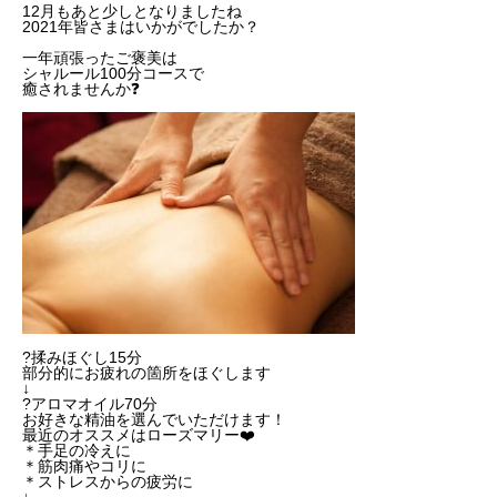
12月もあと少しとなりましたね
2021年皆さまはいかがでしたか？
一年頑張ったご褒美は
シャルール100分コースで
癒されませんか❓
?揉みほぐし15分
部分的にお疲れの箇所をほぐします
↓
?アロマオイル70分
お好きな精油を選んでいただけます！
最近のオススメはローズマリー❤️
＊手足の冷えに
＊筋肉痛やコリに
＊ストレスからの疲労に