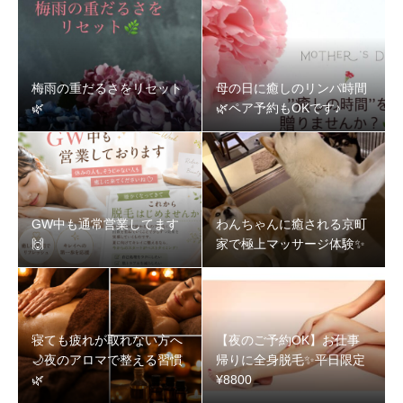
梅雨の重だるさをリセット
母の日に癒しのリンパ時間
🌿‬
🌿‬ペア予約もOKです♪
GW中も通常営業してます
わんちゃんに癒される京町
🙌
家で極上マッサージ体験✨
寝ても疲れが取れない方へ
【夜のご予約OK】お仕事
🌙夜のアロマで整える習慣
帰りに全身脱毛✨️平日限定
🌿‬
¥8800