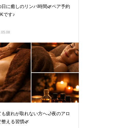
の日に癒しのリンパ時間🌿‬ペア予約
Kです♪
.05.08
ても疲れが取れない方へ🌙夜のアロ
整える習慣🌿‬