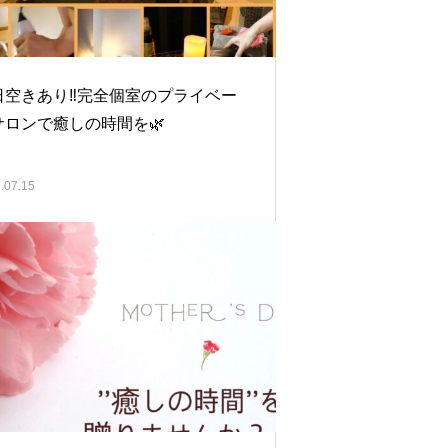
日空きあり‼️完全個室のプライベー
サロンで癒しの時間を🌿‬
.07.15