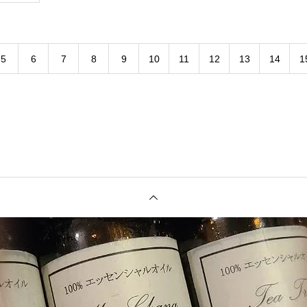
5
6
7
8
9
10
11
12
13
14
1