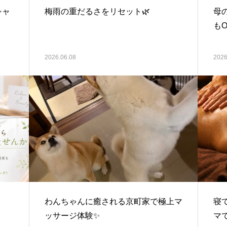
シャ
梅雨の重だるさをリセット🌿‬
母
もO
2026.06.08
2026
わんちゃんに癒される京町家で極上マ
寝
ッサージ体験✨
マで