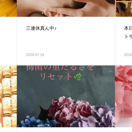
三連休真ん中♪
本
ト
2026.07.19
2026