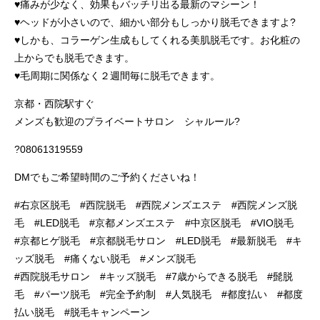
♥️痛みが少なく、効果もバッチリ出る最新のマシーン！
♥️ヘッドが小さいので、細かい部分もしっかり脱毛できますよ?
♥️しかも、コラーゲン生成もしてくれる美肌脱毛です。お化粧の
上からでも脱毛できます。
♥️毛周期に関係なく２週間毎に脱毛できます。
京都・西院駅すぐ
メンズも歓迎のプライベートサロン シャルール?
?08061319559
DMでもご希望時間のご予約くださいね！
#右京区脱毛 #西院脱毛 #西院メンズエステ #西院メンズ脱
毛 #LED脱毛 #京都メンズエステ #中京区脱毛 #VIO脱毛
#京都ヒゲ脱毛 #京都脱毛サロン #LED脱毛 #最新脱毛 #キ
ッズ脱毛 #痛くない脱毛 #メンズ脱毛
#西院脱毛サロン #キッズ脱毛 #7歳からできる脱毛 #髭脱
毛 #パーツ脱毛 #完全予約制 #人気脱毛 #都度払い #都度
払い脱毛 #脱毛キャンペーン