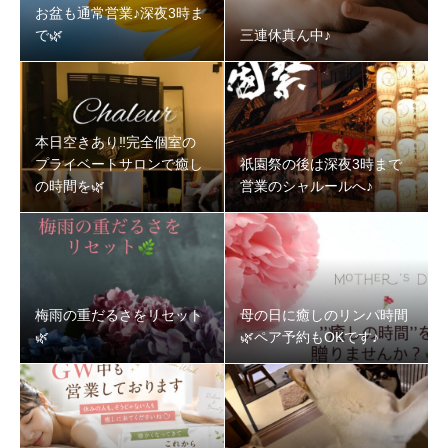
お盆も通常営業♪深夜3時ま
で🌿‬
三連休真ん中♪
本日空きあり‼️完全個室の
プライベートサロンで癒し
祇園祭の後は深夜3時まで
の時間を🌿‬
営業のシャルールへ♪
梅雨の重だるさをリセット
母の日に癒しのリンパ時間
🌿‬
🌿‬ペア予約もOKです♪