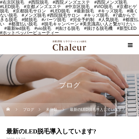
#右京区脱毛 #西院脱毛 #西院メンズエステ #西院メンズ脱毛
#LED脱毛 #京都メンズエステ #中京区脱毛 #VIO脱毛 #京都ヒゲ
脱毛 #京都脱毛サロン #LED脱毛 #最新脱毛 #キッズ脱毛 #痛く
ない脱毛 #メンズ脱毛 #西院脱毛サロン #キッズ脱毛 #7歳からで
きる脱毛 #髭脱毛 #パーツ脱毛 #完全予約制 #人気脱毛 #都度払
い #都度払い脱毛 #脱毛キャンペーン #美意識高い人と繋がりたい
#最新led脱毛 #vio脱毛 #抜ける脱毛 #抜ける脱毛機 #新型LED
#ホットペッパービューティー
ブログ
ブログ
未分類
最新のLED脱毛導入しています?
最新のLED脱毛導入しています?