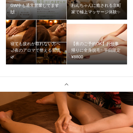
GW中も通常営業してます
わんちゃんに癒される京町
🙌
家で極上マッサージ体験✨
寝ても疲れが取れない方へ
【夜のご予約OK】お仕事
🌙夜のアロマで整える習慣
帰りに全身脱毛✨️平日限定
🌿‬
¥8800