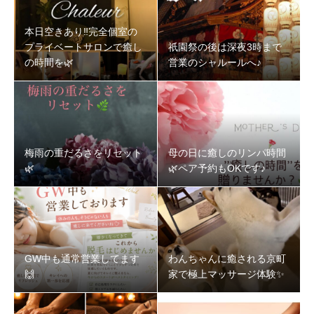
本日空きあり‼️完全個室の
プライベートサロンで癒し
祇園祭の後は深夜3時まで
の時間を🌿‬
営業のシャルールへ♪
梅雨の重だるさをリセット
母の日に癒しのリンパ時間
🌿‬
🌿‬ペア予約もOKです♪
GW中も通常営業してます
わんちゃんに癒される京町
🙌
家で極上マッサージ体験✨