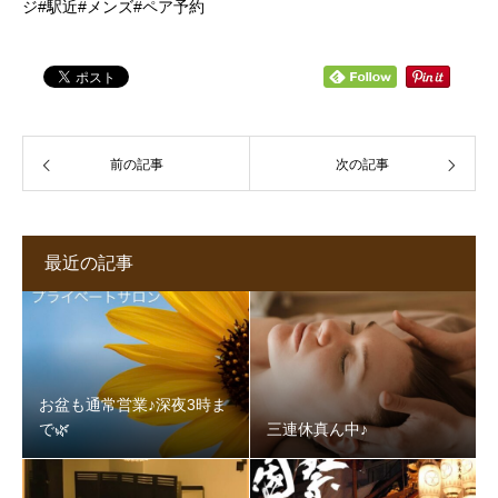
ジ#駅近#メンズ#ペア予約
前の記事
次の記事
最近の記事
お盆も通常営業♪深夜3時ま
で🌿‬
三連休真ん中♪