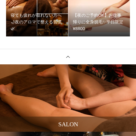
寝ても疲れが取れない方へ
【夜のご予約OK】お仕事
🌙夜のアロマで整える習慣
帰りに全身脱毛✨️平日限定
🌿‬
¥8800
SALON