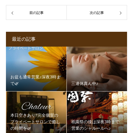
前の記事
次の記事
最近の記事
お盆も通常営業♪深夜3時ま
で🌿‬
三連休真ん中♪
本日空きあり‼️完全個室の
プライベートサロンで癒し
祇園祭の後は深夜3時まで
の時間を🌿‬
営業のシャルールへ♪