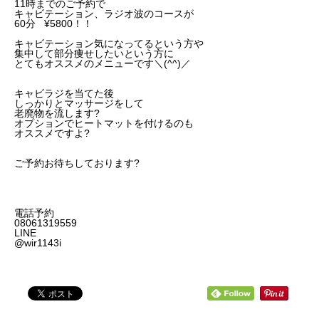
11時までのご予約で
キャビテーション、ラジオ波のコースが
60分 ¥5800！！
キャビテーション気になってるという方や
集中して部分痩せしたいという方に
とてもオススメのメニューです＼(^^)／
キャビラジを当てた後
しっかりとマッサージをして
老廃物を流します?
オプションでヒートマットを付けるのも
オススメですよ?
ご予約お待ちしております?
電話予約
08061319559
LINE
@wir1143i