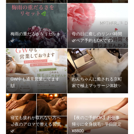
梅雨の重だるさをリセット
母の日に癒しのリンパ時間
🌿‬
🌿‬ペア予約もOKです♪
GW中も通常営業してます
わんちゃんに癒される京町
🙌
家で極上マッサージ体験✨
寝ても疲れが取れない方へ
【夜のご予約OK】お仕事
🌙夜のアロマで整える習慣
帰りに全身脱毛✨️平日限定
🌿‬
¥8800