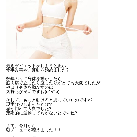
最近ダイエットをしようと思い
食事改善や、運動を始めました?
数年ぶりに身体を動かしたら
筋肉痛で立ったり座ったりがとても大変でしたが
やはり身体を動かすのは
気持ちが良いですね(o^∀^o)
そして、もっと動けると思っていたのですが
現実は少し走っただけで
息が切れて大変でした?
定期的に運動しておかないとですね?
さて、今月から
朝メニューが増えました！！