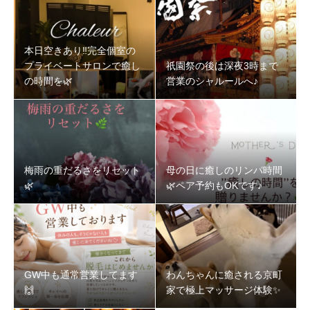
本日空きあり‼️完全個室の
プライベートサロンで癒し
祇園祭の後は深夜3時まで
の時間を🌿‬
営業のシャルールへ♪
梅雨の重だるさをリセット
母の日に癒しのリンパ時間
🌿‬
🌿‬ペア予約もOKです♪
GW中も通常営業してます
わんちゃんに癒される京町
🙌
家で極上マッサージ体験✨