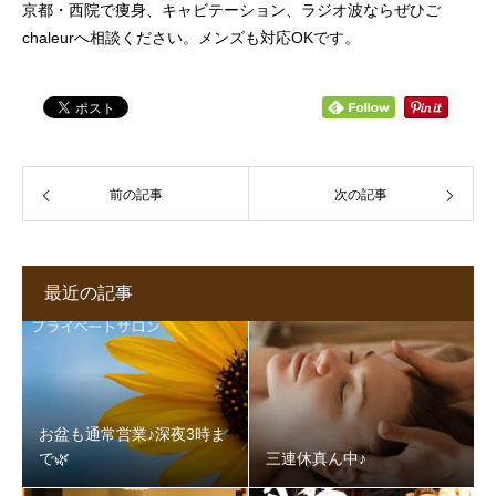
京都・西院で痩身、キャビテーション、ラジオ波ならぜひご
chaleurへ相談ください。メンズも対応OKです。
前の記事
次の記事
最近の記事
お盆も通常営業♪深夜3時ま
で🌿‬
三連休真ん中♪