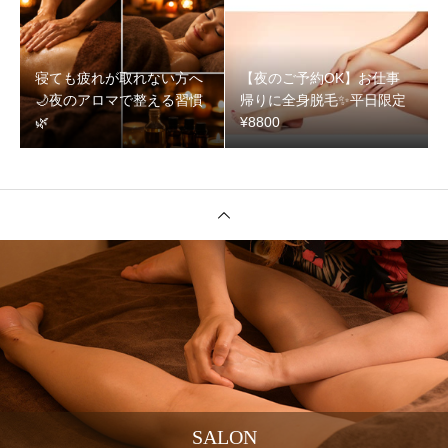
寝ても疲れが取れない方へ
【夜のご予約OK】お仕事
🌙夜のアロマで整える習慣
帰りに全身脱毛✨️平日限定
🌿‬
¥8800
SALON