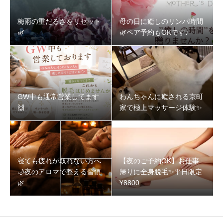
梅雨の重だるさをリセット
母の日に癒しのリンパ時間
🌿‬
🌿‬ペア予約もOKです♪
GW中も通常営業してます
わんちゃんに癒される京町
🙌
家で極上マッサージ体験✨
寝ても疲れが取れない方へ
【夜のご予約OK】お仕事
🌙夜のアロマで整える習慣
帰りに全身脱毛✨️平日限定
🌿‬
¥8800