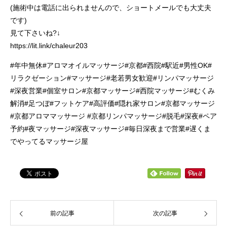
(施術中は電話に出られませんので、ショートメールでも大丈夫
です)
見て下さいね?↓
https://lit.link/chaleur203
#年中無休#アロマオイルマッサージ#京都#西院#駅近#男性OK#
リラクゼーション#マッサージ#老若男女歓迎#リンパマッサージ
#深夜営業#個室サロン#京都マッサージ#西院マッサージ#むくみ
解消#足つぼ#フットケア#高評価#隠れ家サロン#京都マッサージ
#京都アロママッサージ #京都リンパマッサージ#脱毛#深夜#ペア
予約#夜マッサージ#深夜マッサージ#毎日深夜まで営業#遅くま
でやってるマッサージ屋
前の記事
次の記事