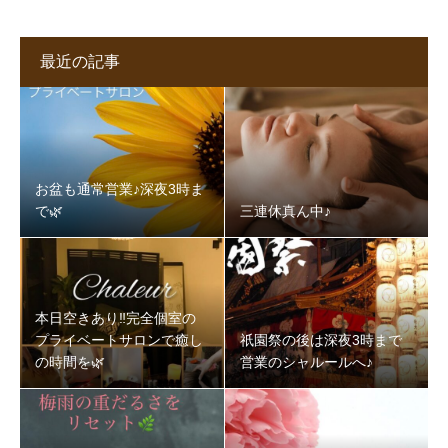
最近の記事
お盆も通常営業♪深夜3時ま
で🌿‬
三連休真ん中♪
本日空きあり‼️完全個室の
プライベートサロンで癒し
祇園祭の後は深夜3時まで
の時間を🌿‬
営業のシャルールへ♪